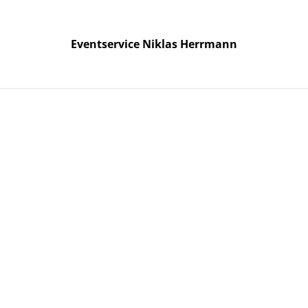
Eventservice Niklas Herrmann
Eventservice Niklas Herrmann
Start
Infos / Events
Produkte
Leistungen
Partner