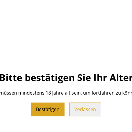
 bin der Inhaber von
ent zu einem
ch mich meiner
ven Edellikören
Bitte bestätigen Sie Ihr Alte
reinen alle
 müssen mindestens 18 Jahre alt sein, um fortfahren zu kön
Likör auszeichnen. Mit
h als offizieller
Bestätigen
Verlassen
chten Genuss nahe