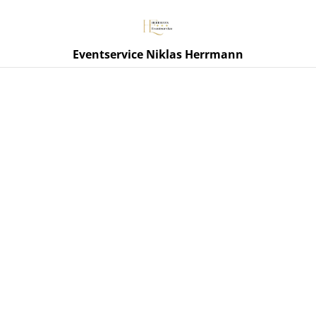
Eventservice Niklas Herrmann
Start
/
Produkte
/
O'DONNELL Likör
/
Bratapfel 700ml