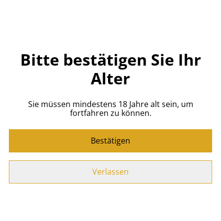
Jetzt bestellen
Zum Warenkorb hinzufügen
Bitte bestätigen Sie Ihr
TEILEN
Alter
Sie müssen mindestens 18 Jahre alt sein, um
"Bratapfel" - Der geschmackvolle
fortfahren zu können.
Bratapfellikör von O'Donnell Moonshine!
Bestätigen
-Ganz viel Frische durch leckere Äpfel und einen
Schuss Zitrone
Verlassen
-Verfeinert mit süßen
Mandel, Zimt und Vanille
Noten
-Likör mit 20% vol.