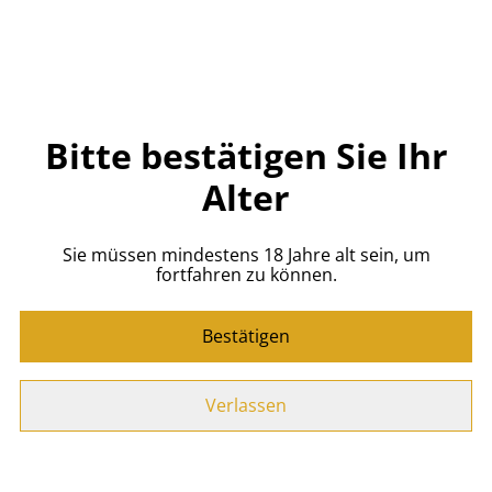
MENGE
Bitte bestätigen Sie Ihr
Jetzt bestellen
Alter
Zum Warenkorb hinzufügen
Sie müssen mindestens 18 Jahre alt sein, um
TEILEN
fortfahren zu können.
Bestätigen
-Entstanden mit der O’Donnell Gang
-Exotischer Genuss aus vollreifer Mango – harmonisch
Verlassen
süß und erfrischend
-Vielseitig: Pur, auf Eis oder als Basis für Sommerdrinks