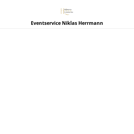
Eventservice Niklas Herrmann
Start
/
Produkte
/
O'DONNELL Likör
/
Golden Mango 700ml