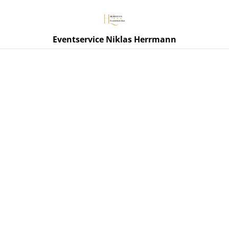
Eventservice Niklas Herrmann
Start
/
Produkte
/
Getränkehandel
/
Kleiner Feigling 12x0,02l