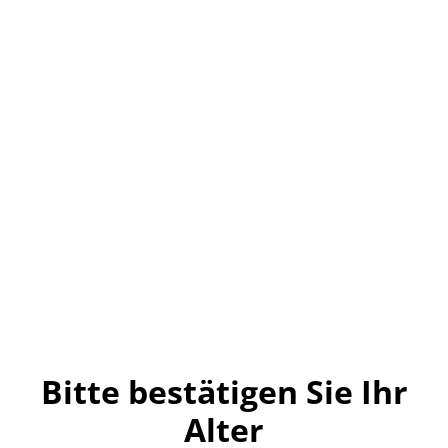
Kleiner Feigling
12x0,02l
6,99 €
MENGE
Bitte bestätigen Sie Ihr
Alter
Jetzt bestellen