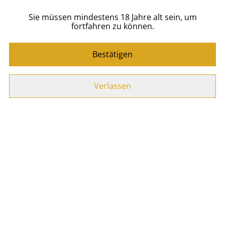
Sie müssen mindestens 18 Jahre alt sein, um
Zum Warenkorb hinzufügen
fortfahren zu können.
TEILEN
Bestätigen
Verlassen
Ähnliche Artikel
Toffee
Vanilla Cream 700ml
AUSVERKAUFT
26,90 €
26,90 €
MEHR VARIANTEN VERFÜGBAR