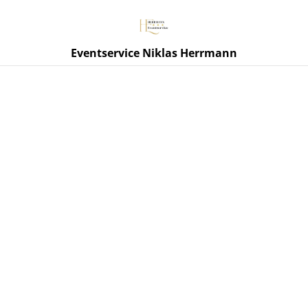
Eventservice Niklas Herrmann
Start
/
Produkte
/
Getränkehandel
/
Kleiner Feigling 12x0,02l