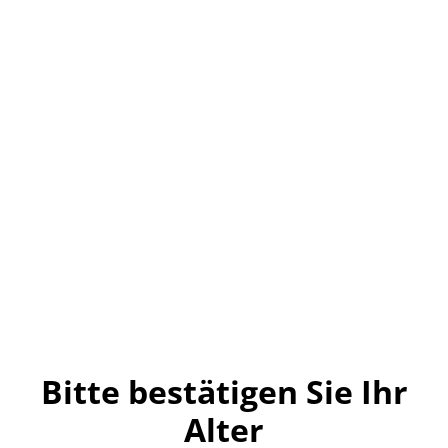
Kleiner Feigling
12x0,02l
6,99 €
MENGE
Bitte bestätigen Sie Ihr
Alter
Jetzt bestellen