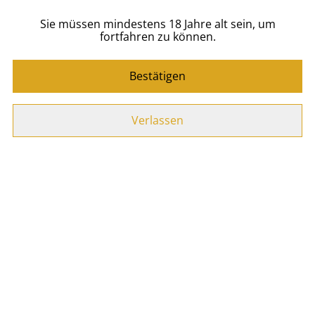
Sie müssen mindestens 18 Jahre alt sein, um
Zum Warenkorb hinzufügen
fortfahren zu können.
TEILEN
Bestätigen
Verlassen
Ähnliche Artikel
Toffee
Vanilla Cream 700ml
AUSVERKAUFT
26,90 €
26,90 €
MEHR VARIANTEN VERFÜGBAR