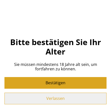
Jetzt bestellen
Zum Warenkorb hinzufügen
TEILEN
Bitte bestätigen Sie Ihr
Alter
Vodka mit 40% alc. von O'Donnell
Moonshine - ideal zum Mixen!
Sie müssen mindestens 18 Jahre alt sein, um
fortfahren zu können.
-
Kristallklarer Premium-Vodka
- kompromisslose
Reinheit
Bestätigen
-
BIO-Vodka mit 40% vol.
- Balance zwischen Kraft und
Smoothness
Verlassen
-
Premium-Genuss
pur oder als Cocktail-Basis