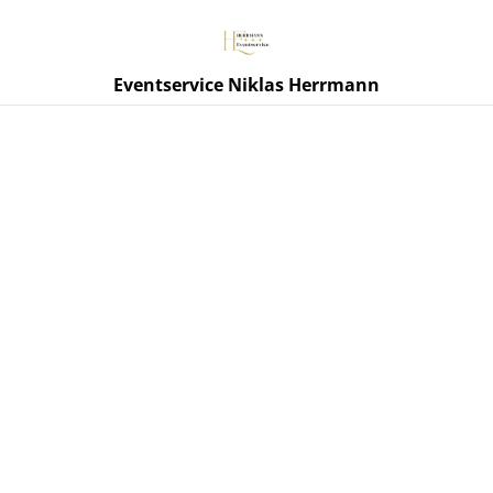
Eventservice Niklas Herrmann
Start
/
Produkte
/
O'DONNELL Likör
/
Vodka 700ml